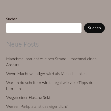
Suchen
Suchen
Neue Posts
Manchmal braucht es einen Strand – machmal einen
Absturz
Wenn Macht wichtiger wird als Menschlichkeit
Warum du scheitern wirst – egal wie viele Tipps du
bekommst
Wegen einer Flasche Sekt
Wessen Parkplatz ist das eigentlich?