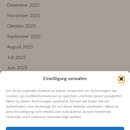
Dezember 2025
November 2025
Oktober 2025
September 2025
August 2025
Juli 2025
Juni 2025
Einwilligung verwalten
Um dir ein optimales Erlebnis zu bieten, verwenden wir Technologien wie
Impressum
Cookies, um Geräteinformationen zu speichern und/oder darauf zuzugreifen.
Datenschutzerklärung
Wenn du diesen Technologien zustimmst, können wir Daten wie das
Surfverhalten oder eindeutige IDs auf dieser Website verarbeiten. Wenn du
Cookie-Richtlinie (EU)
deine Einwilligung nicht erteilst oder zurückziehst, können bestimmte
Merkmale und Funktionen beeinträchtigt werden.